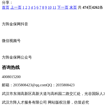
分享：
首页
上一页
1
2
3
4
5
6
7
8
9
10
11
下一页
末页
共
474
页
4262
条
方阵金保网抖音
微信视频号
方阵金保网公众号
咨询热线
4008015200
邮箱：2035808423@qq.com
QQ：2035808423
武汉市东湖高新区高新大道与高科园二路交汇处，光谷国际人才
武汉方阵人才服务有限公司 网站版权注册，仿冒必究