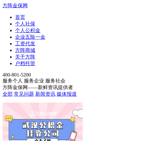
方阵金保网
首页
个人社保
个人公积金
企业五险一金
工资代发
方阵商城
关于方阵
户档托管
4
0
0
-
8
0
1
-
5
2
0
0
服务个人 服务企业 服务社会
方阵金保网——新鲜资讯提供者
全部
常见问题
新闻资讯
媒体报道