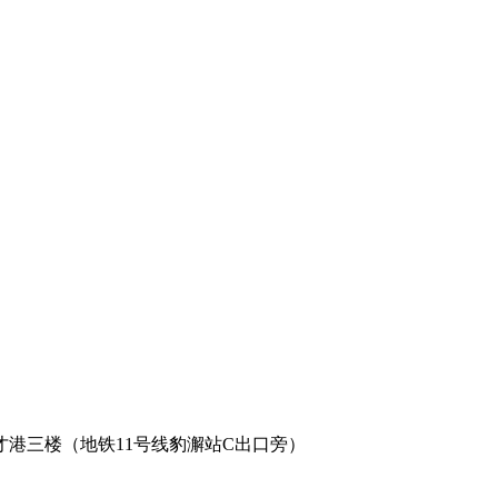
港三楼（地铁11号线豹澥站C出口旁）