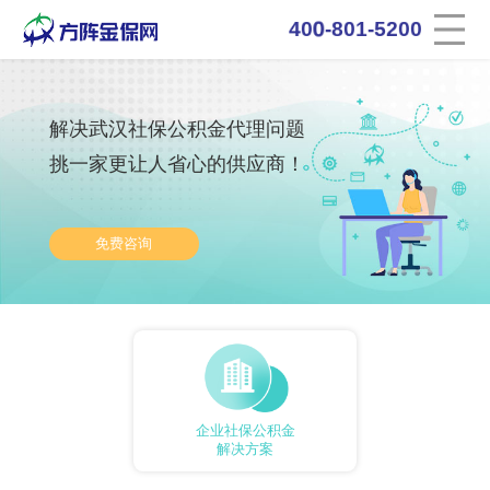
8
4
0
0
-
0
1
-
5
2
0
0
解决武汉社保公积金代理问题
挑一家更让人省心的供应商！
免费咨询
企业社保公积金
解决方案