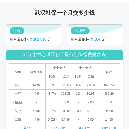
武汉社保一个月交多少钱
社保
公积金
每月最低标准
1627.18
元
每月最低标准
384
元
武汉市中心城区职工最低社保缴费基数表
企业缴纳
个人缴纳
险种
缴费基数
合计
比例
金额
比例
金额
养老
4498
16%
719.68
8%
359.84
1079.52
医疗
4498
8.7%
391.33
2%
89.96
481.29
大额医疗
-
-
0.00
-
7.00
7.00
失业
4498
0.7%
31.49
0.3%
13.49
44.98
工伤
4498
0.32%
14.39
-
0.00
14.39
合计
1156.89
470.29
1627.18