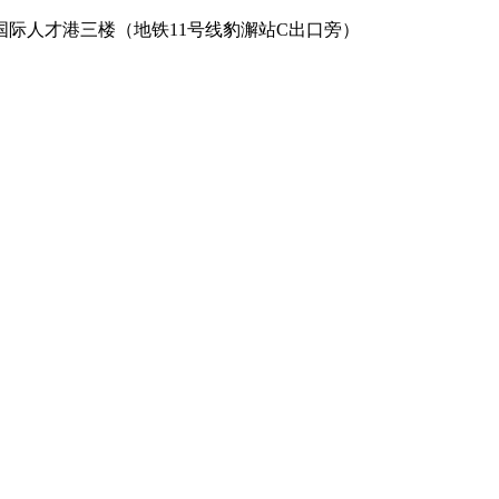
际人才港三楼（地铁11号线豹澥站C出口旁）