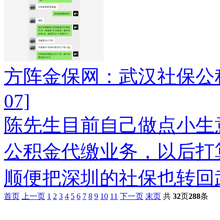
方阵金保网：武汉社保公
07]
陈先生目前自己做点小生
公积金代缴业务，以后打
顺便把深圳的社保也转回
首页
上一页
1
2
3
4
5
6
7
8
9
10
11
下一页
末页
共
32
页
288
条