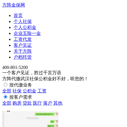
方阵金保网
首页
个人社保
个人公积金
企业五险一金
工资代发
客户见证
关于方阵
户档托管
4
0
0
-
8
0
1
-
5
2
0
0
一个客户见证，胜过千言万语
方阵代缴武汉社保公积金好不好，听您的！
按代缴业务
全部
社保
公积金
工资
按客户需求
全部
购房
贷款
医疗
落户
其他